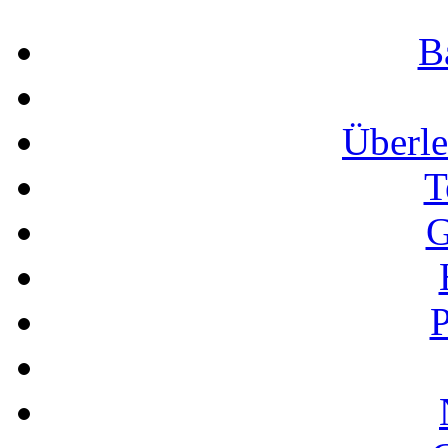
B
Überle
T
G
P