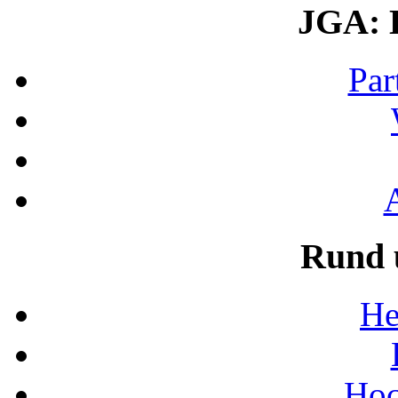
JGA: 
Par
Rund 
He
Hoc