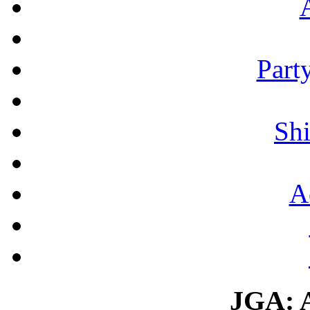
Part
Shi
A
JGA: A