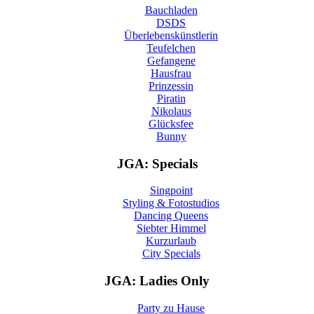
Bauchladen
DSDS
Überlebenskünstlerin
Teufelchen
Gefangene
Hausfrau
Prinzessin
Piratin
Nikolaus
Glücksfee
Bunny
JGA: Specials
Singpoint
Styling & Fotostudios
Dancing Queens
Siebter Himmel
Kurzurlaub
City Specials
JGA: Ladies Only
Party zu Hause